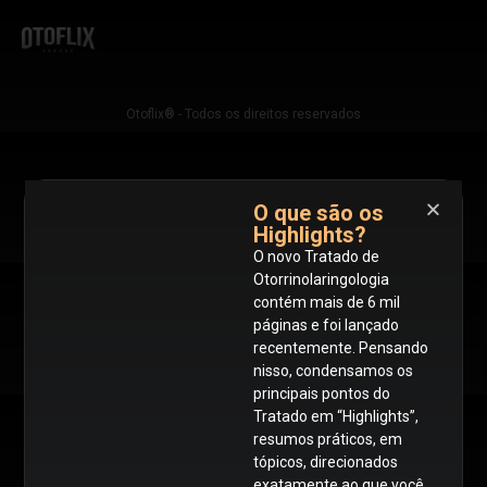
Otoflix® - Todos os direitos reservados
O que são os
Highlights?
O novo Tratado de
Otorrinolaringologia
contém mais de 6 mil
páginas e foi lançado
recentemente. Pensando
nisso, condensamos os
principais pontos do
Tratado em “Highlights”,
resumos práticos, em
tópicos, direcionados
exatamente ao que você