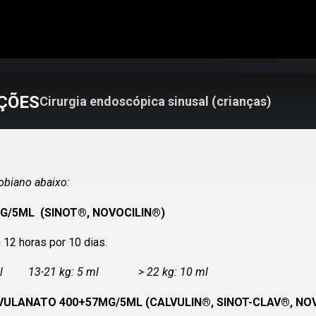
ÇÕES
Cirurgia endoscópica sinusal (crianças)
obiano abaixo:
G/5ML (SINOT®, NOVOCILIN®)
12 horas por 10 dias.
 X ml 13-21 kg: 5 ml > 22 kg: 10 ml
VULANATO 400+57MG/5ML (CALVULIN®, SINOT-CLAV®, NO