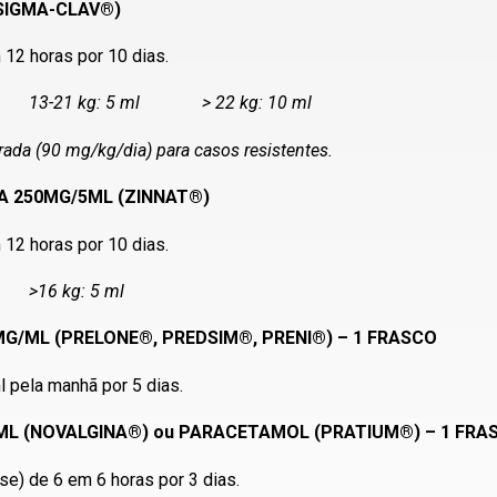
SIGMA-CLAV®)
12 horas por 10 dias.
 ml 13-21 kg: 5 ml > 22 kg: 10 ml
ada (90 mg/kg/dia) para casos resistentes.
A 250MG/5ML (ZINNAT®)
12 horas por 10 dias.
l >16 kg: 5 ml
G/ML (PRELONE®, PREDSIM®, PRENI®) – 1 FRASCO
 pela manhã por 5 dias.
ML (NOVALGINA®) ou PARACETAMOL (PRATIUM®) – 1 FRA
e) de 6 em 6 horas por 3 dias.