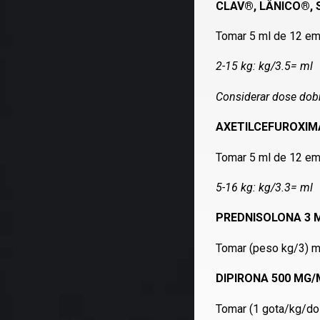
CLAV®, LÂNICO®, 
Tomar 5 ml de 12 em 
2-15 kg: kg/3.5=
Considerar dose dobr
AXETILCEFUROXIM
Tomar 5 ml de 12 em 
5-16 kg: kg/3.3= m
PREDNISOLONA 3 M
Tomar (peso kg/3) ml
DIPIRONA 500 MG/
Tomar (1 gota/kg/dos