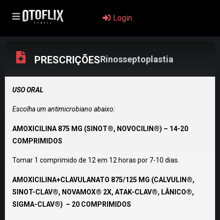
Login
PRESCRIÇÕES
Rinosseptoplastia
USO ORAL
Escolha um antimicrobiano abaixo:
AMOXICILINA 875 MG (SINOT®, NOVOCILIN®) – 14-20
COMPRIMIDOS
Tomar 1 comprimido de 12 em 12 horas por 7-10 dias.
AMOXICILINA+CLAVULANATO 875/125 MG (CALVULIN®,
SINOT-CLAV®, NOVAMOX® 2X, ATAK-CLAV®, LÂNICO®,
SIGMA-CLAV®) – 20 COMPRIMIDOS