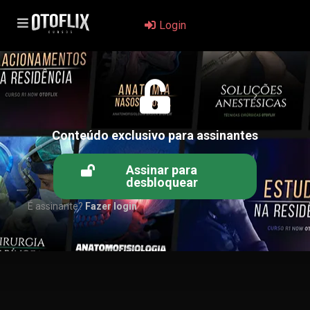
Login
Conteúdo exclusivo para assinantes
Assinar para
desbloquear
É assinante?
Fazer login