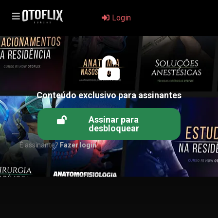
Login
Conteúdo exclusivo para assinantes
Assinar para
desbloquear
É assinante?
Fazer login