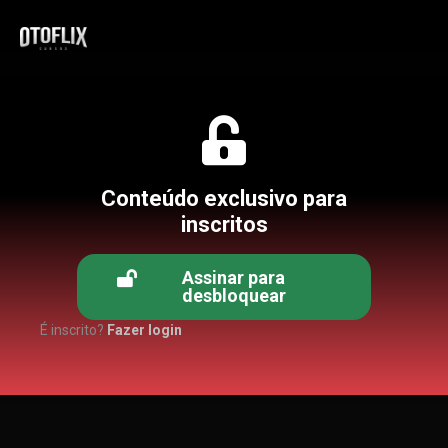
Conteúdo exclusivo para
inscritos
Assinar para
desbloquear
É inscrito?
Fazer login